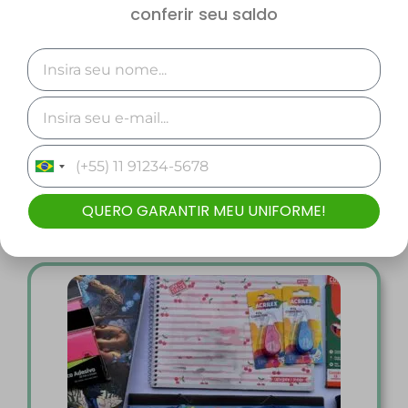
conferir seu saldo
Kit Educação de Jovens e Adultos (EJA) e
Movimento de Alfabetização de Jovens e
Adultos (MOVA)
R$
349,53
Brazil
Comprar
+55
QUERO GARANTIR MEU UNIFORME!