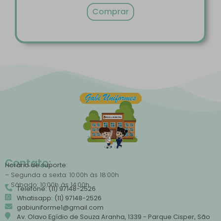
Comprar
Contato:
Horário de suporte:
– Segunda a sexta: 10:00h às 18:00h
– Sábado: 10:00h às 14:00h
Telefone: (11) 97148-2526
Whatisapp: (11) 97148-2526
gabiuniforme1@gmail.com
Av. Olavo Egídio de Souza Aranha, 1339 - Parque Cisper, São