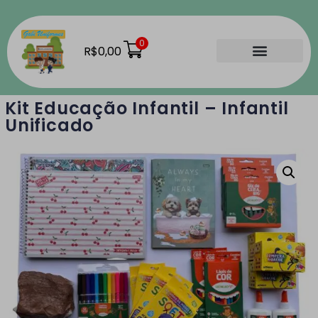
0
R$
0,00
Material Escolar
Como Comprar
Nossas Lojas
Kit Educação Infantil – Infantil
Unificado