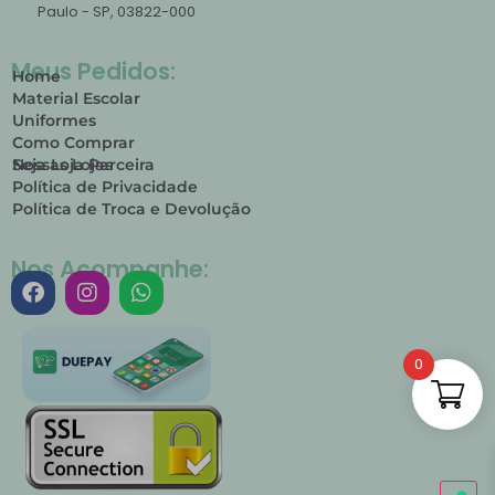
Paulo - SP, 03822-000
Meus Pedidos:
Home
Material Escolar
Uniformes
Como Comprar
Nossas Lojas
Seja Loja Parceira
Política de Privacidade
Política de Troca e Devolução
Nos Acompanhe:
0