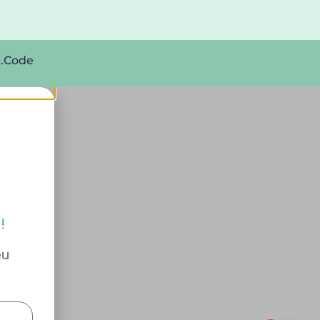
J.Code
!
eu