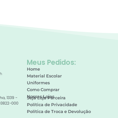
Meus Pedidos:
Home
0h
Material Escolar
Uniformes
Como Comprar
Nossas Lojas
ha, 1339 -
Seja Loja Parceira
 03822-000
Política de Privacidade
Política de Troca e Devolução