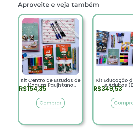
Aproveite e veja também
Kit Centro de Estudos de
Kit Educação d
Línguas Paulistano
e Adultos (
R$
154,35
R$
349,53
(CELPs)
Moviment
Alfabetizaç
Jovens e Ad
Comprar
Compra
(MOVA