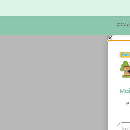
©Copy
Mai
P