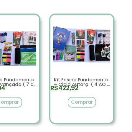
ino Fundamental
Kit Ensino Fundamental
Avançado ( 7 ao
– Ciclo Autoral ( 4 AO 6
04
R$
422,92
9 ano)
ANO)
Comprar
Comprar