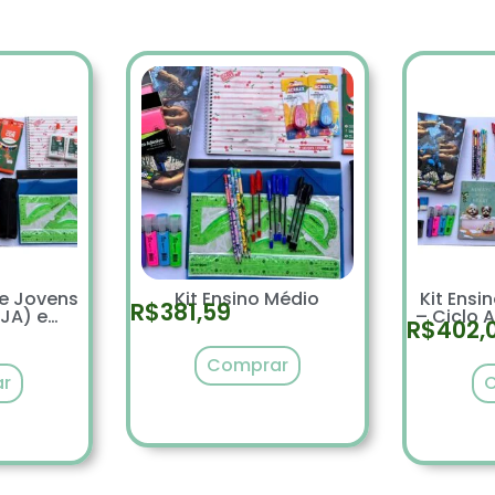
e Jovens
Kit Ensino Médio
Kit Ens
R$
381,59
EJA) e
– Ciclo 
R$
402,
o de
ão de
Comprar
ultos
r
)