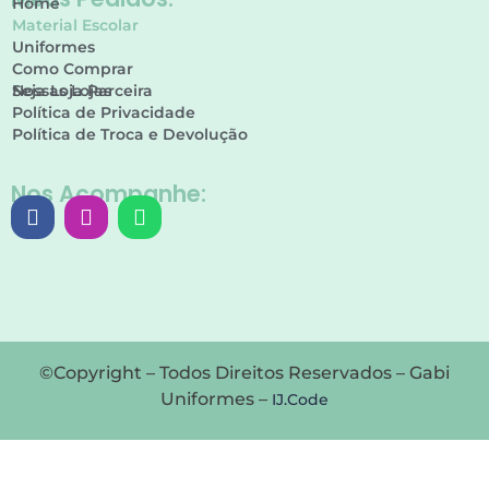
Home
Material Escolar
Uniformes
Como Comprar
Nossas Lojas
Seja Loja Parceira
Política de Privacidade
Política de Troca e Devolução
Nos Acompanhe:
©Copyright – Todos Direitos Reservados – Gabi
Uniformes –
IJ.Code