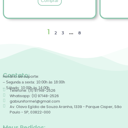
Comprar
1
…
2
3
8
Contato:
Horário de suporte:
– Segunda a sexta: 10:00h às 18:00h
– Sábado: 10:00h às 14:00h
Telefone: (11) 97148-2526
Whatisapp: (11) 97148-2526
gabiuniforme1@gmail.com
Av. Olavo Egídio de Souza Aranha, 1339 - Parque Cisper, São
Paulo - SP, 03822-000
Meus Pedidos: