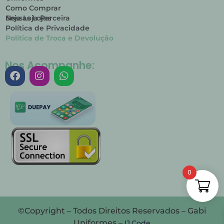
Como Comprar
Nossas Lojas
Seja Loja Parceira
Política de Privacidade
Política de Troca e Devolução
Nos Acompanhe:
0
©Copyright – Todos Direitos Reservados – Gabi
Uniformes –
IJ.Code