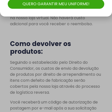
QUERO GARANTIR MEU UNIFORME!
reembolsado utilizando o mesmo método de
pagamento que você selecionou ao comprar
na nossa loja virtual. Não haverá custo
adicional para você receber o reembolso.
Como devolver os
produtos:
Seguindo o estabelecido pelo Direito do
Consumidor, os custos de envio da devolução
de produtos por direito de arrependimento ou
itens com defeito de fabricação serão
cobertos pela nossa loja através do processo
de logística reversa.
Você receberá um código de autorização de
postagem por e-mail após a sua solicitação