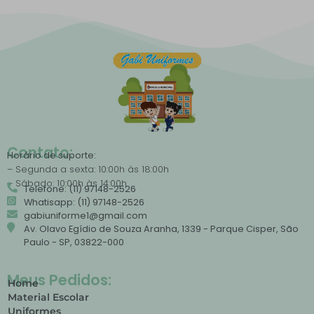
Contato:
Horário de suporte:
– Segunda a sexta: 10:00h às 18:00h
– Sábado: 10:00h às 14:00h
Telefone: (11) 97148-2526
Whatisapp: (11) 97148-2526
gabiuniforme1@gmail.com
Av. Olavo Egídio de Souza Aranha, 1339 - Parque Cisper, São
Paulo - SP, 03822-000
Meus Pedidos:
Home
Material Escolar
Uniformes