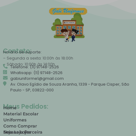
Contato:
Horário de suporte:
– Segunda a sexta: 10:00h às 18:00h
– Sábado: 10:00h às 14:00h
Telefone: (11) 97148-2526
Whatisapp: (11) 97148-2526
gabiuniforme1@gmail.com
Av. Olavo Egídio de Souza Aranha, 1339 - Parque Cisper, São
Paulo - SP, 03822-000
Meus Pedidos:
Home
Material Escolar
Uniformes
Como Comprar
Nossas Lojas
Seja Loja Parceira