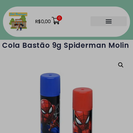
0
R$
0,00
Material Escolar
Como Comprar
Nossas Lojas
Cola Bastão 9g Spiderman Molin