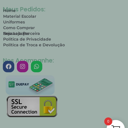
Meus Pedidos:
Home
Material Escolar
Uniformes
Como Comprar
Nossas Lojas
Seja Loja Parceira
Política de Privacidade
Política de Troca e Devolução
Nos Acompanhe:
0