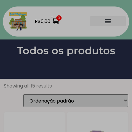
0
R$
0,00
Material Escolar
Como Comprar
Nossas Lojas
Todos os produtos
Showing all 15 results