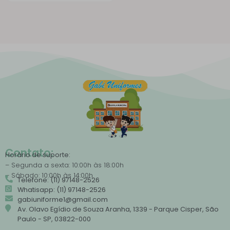
Contato:
Horário de suporte:
– Segunda a sexta: 10:00h às 18:00h
– Sábado: 10:00h às 14:00h
Telefone: (11) 97148-2526
Whatisapp: (11) 97148-2526
gabiuniforme1@gmail.com
Av. Olavo Egídio de Souza Aranha, 1339 - Parque Cisper, São
Paulo - SP, 03822-000