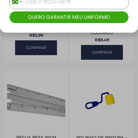
Brazil
+55
QUERO GARANTIR MEU UNIFORME!
PASTA ABA – A4
POST-IT 38X50CM –
COLORIDO
R$
3,99
R$
9,49
COMPRAR
COMPRAR
RÉGUA RETA 30CM
ROLINHO DE PINTURA –